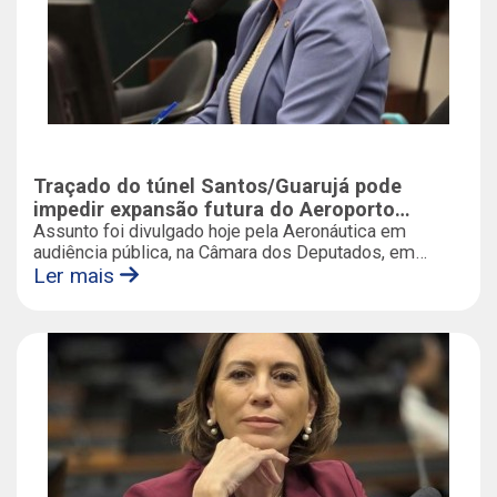
Traçado do túnel Santos/Guarujá pode
impedir expansão futura do Aeroporto
Metropolitano
Assunto foi divulgado hoje pela Aeronáutica em
audiência pública, na Câmara dos Deputados, em
Brasília. A deputada federal Rosana Valle anunciou a
Ler mais
criação de uma subcomissão para agilizar os
procedimentos de implantação do aeroporto