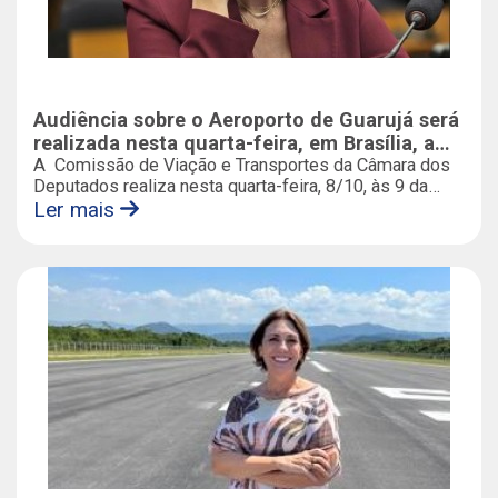
Audiência sobre o Aeroporto de Guarujá será
realizada nesta quarta-feira, em Brasília, a
pedido da deputada federal Rosana Valle
A Comissão de Viação e Transportes da Câmara dos
Deputados realiza nesta quarta-feira, 8/10, às 9 da
(PL)
manhã, uma audiência pública em Brasília para discutir
Ler mais
o futuro do Aeroporto Civil Metropolitano de Guarujá. A
iniciativa é da deputada federal Rosana Valle (PL/SP),
que está à frente das articulações para garantir a
conclusão do processo de homologação e o início
efetivo das operações no terminal.