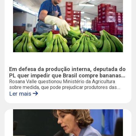
Em defesa da produção interna, deputada do
PL quer impedir que Brasil compre bananas
do exterior
Rosana Valle questionou Ministério da Agricultura
sobre medida, que pode prejudicar produtores das
regiões paulistas de Cajati e do Vale do Ribeira
Ler mais