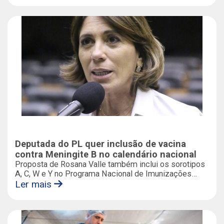
Deputada do PL quer inclusão de vacina
contra Meningite B no calendário nacional
Proposta de Rosana Valle também inclui os sorotipos
A, C, W e Y no Programa Nacional de Imunizações
(PNI); texto segue para despacho da Mesa Diretora da
Ler mais
Câmara dos Deputados, em Brasília-DF