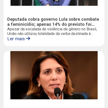
Deputada cobra governo Lula sobre combate
a feminicídio; apenas 14% do previsto foi
aplicado em 2024
Apesar da escalada de violência de gênero no Brasil,
União não utilizou totalidade da verba destinada à
prevenção; Rosana Valle (PL-SP) também pede
Ler mais
explicação sobre ações de 2025 e de 2026 de
proteção à mulher