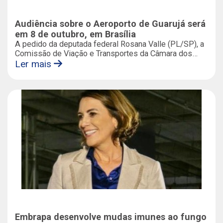
Audiência sobre o Aeroporto de Guarujá será
em 8 de outubro, em Brasília
A pedido da deputada federal Rosana Valle (PL/SP), a
Comissão de Viação e Transportes da Câmara dos
Deputados realiza, no dia 8 de outubro, audiência
Ler mais
pública para discutir os avanços e os entraves que
ainda impedem o funcionamento do Aeroporto Civil
Metropolitano de Guarujá.
Embrapa desenvolve mudas imunes ao fungo