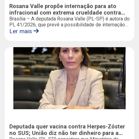
Rosana Valle propõe internação para ato
infracional com extrema crueldade contra
animais
Brasília – A deputada Rosana Valle (PL-SP) é autora do
PL 41/2026, que prevê a possibilidade de internação
de criança ou adolescente que pratique ato infracional
Ler mais
com extrema crueldade contra a vida de animal,
medida incluída entre os projetos com regime de
urgência aprovados pela Câmara dos Deputados.
Deputada quer vacina contra Herpes-Zóster
no SUS; União diz não ter dinheiro para a