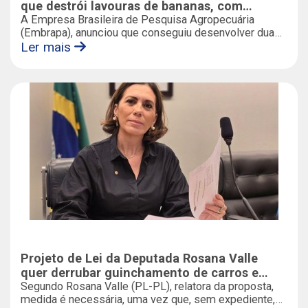
que destrói lavouras de bananas, com
recursos viabilizados pela deputada Rosana
A Empresa Brasileira de Pesquisa Agropecuária
(Embrapa), anunciou que conseguiu desenvolver duas
Valle
variedades de mudas de banana resistentes ao fungo
Ler mais
Fusarium, raça 4 tropical (R4T), a grave doença que
atinge e destrói bananais em todo o mundo.
Projeto de Lei da Deputada Rosana Valle
quer derrubar guinchamento de carros e
cobrança de pátio aos fins de semana e
Segundo Rosana Valle (PL-PL), relatora da proposta,
medida é necessária, uma vez que, sem expediente,
feriados