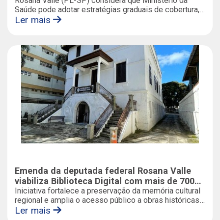
imunização
Rosana Valle (PL-SP) considera que Ministério da
Saúde pode adotar estratégias graduais de cobertura,
vacinando grupos prioritários e sem desrespeitar
Ler mais
limites do Orçamento; apenas em 2023, foram mais de
120 mil os casos da doença no Brasil
Emenda da deputada federal Rosana Valle
viabiliza Biblioteca Digital com mais de 700
obras da história e da literatura da Baixada
Iniciativa fortalece a preservação da memória cultural
regional e amplia o acesso público a obras históricas
Santista
e literárias de Santos e da Baixada Santista.
Ler mais